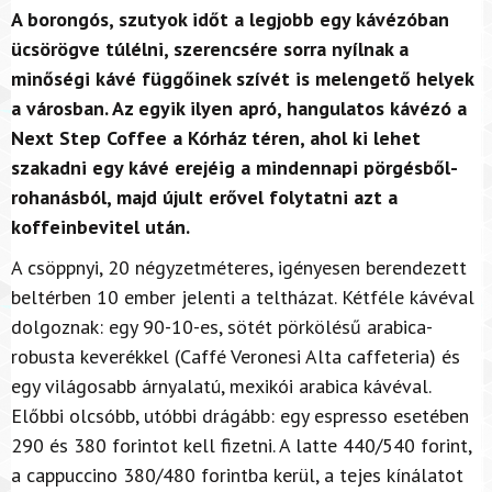
A borongós, szutyok időt a legjobb egy kávézóban
ücsörögve túlélni, szerencsére sorra nyílnak a
minőségi kávé függőinek szívét is melengető helyek
a városban. Az egyik ilyen apró, hangulatos kávézó a
Next Step Coffee a Kórház téren, ahol ki lehet
szakadni egy kávé erejéig a mindennapi pörgésből-
rohanásból, majd újult erővel folytatni azt a
koffeinbevitel után.
A csöppnyi, 20 négyzetméteres, igényesen berendezett
beltérben 10 ember jelenti a teltházat. Kétféle kávéval
dolgoznak: egy 90-10-es, sötét pörkölésű arabica-
robusta keverékkel (Caffé Veronesi Alta caffeteria) és
egy világosabb árnyalatú, mexikói arabica kávéval.
Előbbi olcsóbb, utóbbi drágább: egy espresso esetében
290 és 380 forintot kell fizetni. A latte 440/540 forint,
a cappuccino 380/480 forintba kerül, a tejes kínálatot