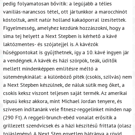
pedig folyamatosan bővítik: a legújabb a télies
vaníliás-narancsos tétel, ott jártunkkor a marocchinót
kóstoltuk, amit natúr holland kakaóporral ízesítettek.
Figyelmesség, amelyhez kezdünk hozzászokni, hogy a
sima tej helyett a Next Stepben is kérhető a kávé
laktózmentes- és szójatejjel is. A kávézók
hűségpontokat is gyűjthetnek, így a 10. kávé ingyen jár
a vendégnek. A kávék és házi szörpök, teák, üdítők
mellett mindenképpen említésre méltó a
süteménykínálat: a különböző piték (csokis, szilvás) nem
a Next Stepben készülnek, de náluk sütik meg őket, a
csokis keksz viszont teljesen saját termék. Az amerikai
típusú keksz akkora, mint Michael Jordan tenyere, és
szívesen indítanánk vele fitnesz-reggelinket minden nap
(290 Ft). A reggeli-brunch-ebéd vonalat erősítik a
grillezett szendvicsek és a házi készítésű frittata (olasz
tojáslepény). A Next Step egyetlen hátránya a rövid