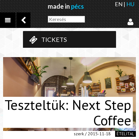
EN
|
HU
made in
pécs
TICKETS
Teszteltük: Next Step
Coffee
szerk / 2015-11-18
ÉTELITAL