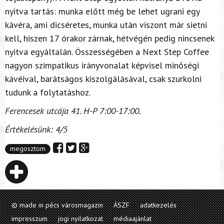
nyitva tartás: munka előtt még be lehet ugrani egy
kávéra, ami dicséretes, munka után viszont már sietni
kell, hiszen 17 órakor zárnak, hétvégén pedig nincsenek
nyitva egyáltalán. Összességében a Next Step Coffee
nagyon szimpatikus irányvonalat képvisel minőségi
kávéival, barátságos kiszolgálásával, csak szurkolni
tudunk a folytatáshoz.
Ferencesek utcája 41. H-P 7:00-17:00.
Értékelésünk: 4/5
megosztom
© made in pécs városmagazin
ÁSZF
adatkezelés
impresszum
jogi nyilatkozat
médiaajánlat