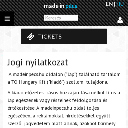
EN
|
HU
made in
pécs
TICKETS
Jogi nyilatkozat
A madeinpecs.hu oldalon ("lap") található tartalom
a TO Hungary Kft ("kiadó") szellemi tulajdona.
A kiadó előzetes írásos hozzájárulása nélkül tilos a
lap egészének vagy részeinek feldolgozása és
értékesítése. A madeinpecs.hu oldal teljes
egészében, a reklámokkal, hirdetésekkel együtt
szerzői jogvédelem alatt állnak, azokból bármely