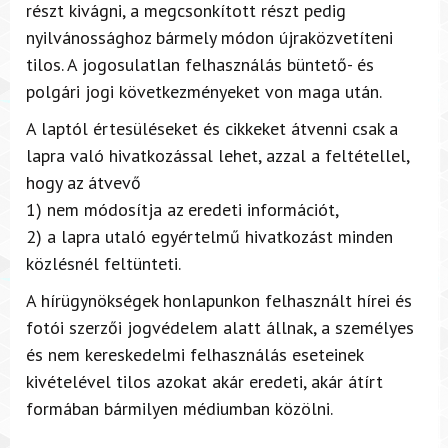
részt kivágni, a megcsonkított részt pedig
nyilvánossághoz bármely módon újraközvetíteni
tilos. A jogosulatlan felhasználás büntető- és
polgári jogi következményeket von maga után.
A laptól értesüléseket és cikkeket átvenni csak a
lapra való hivatkozással lehet, azzal a feltétellel,
hogy az átvevő
1) nem módosítja az eredeti információt,
2) a lapra utaló egyértelmű hivatkozást minden
közlésnél feltünteti.
A hírügynökségek honlapunkon felhasznált hírei és
fotói szerzői jogvédelem alatt állnak, a személyes
és nem kereskedelmi felhasználás eseteinek
kivételével tilos azokat akár eredeti, akár átírt
formában bármilyen médiumban közölni.