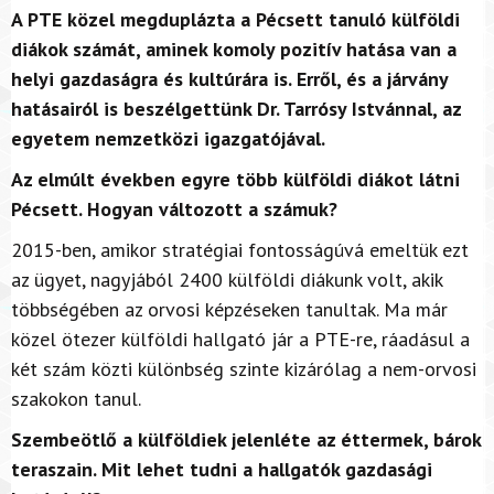
A PTE közel megduplázta a Pécsett tanuló külföldi
diákok számát, aminek komoly pozitív hatása van a
helyi gazdaságra és kultúrára is. Erről, és a járvány
hatásairól is beszélgettünk Dr. Tarrósy Istvánnal, az
egyetem nemzetközi igazgatójával.
Az elmúlt években egyre több külföldi diákot látni
Pécsett. Hogyan változott a számuk?
2015-ben, amikor stratégiai fontosságúvá emeltük ezt
az ügyet, nagyjából 2400 külföldi diákunk volt, akik
többségében az orvosi képzéseken tanultak. Ma már
közel ötezer külföldi hallgató jár a PTE-re, ráadásul a
két szám közti különbség szinte kizárólag a nem-orvosi
szakokon tanul.
Szembeötlő a külföldiek jelenléte az éttermek, bárok
teraszain. Mit lehet tudni a hallgatók gazdasági