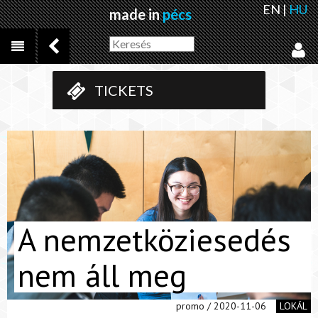
EN
|
HU
made in
pécs
TICKETS
A nemzetköziesedés
nem áll meg
promo / 2020-11-06
LOKÁL