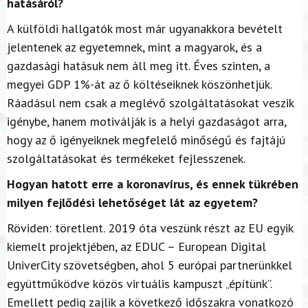
hatásáról?
A külföldi hallgatók most már ugyanakkora bevételt
jelentenek az egyetemnek, mint a magyarok, és a
gazdasági hatásuk nem áll meg itt. Éves szinten, a
megyei GDP 1%-át az ő költéseiknek köszönhetjük.
Ráadásul nem csak a meglévő szolgáltatásokat veszik
igénybe, hanem motiválják is a helyi gazdaságot arra,
hogy az ő igényeiknek megfelelő minőségű és fajtájú
szolgáltatásokat és termékeket fejlesszenek.
Hogyan hatott erre a koronavírus, és ennek tükrében
milyen fejlődési lehetőséget lát az egyetem?
Röviden: töretlent. 2019 óta veszünk részt az EU egyik
kiemelt projektjében, az EDUC – European Digital
UniverCity szövetségben, ahol 5 európai partnerünkkel
együttműködve közös virtuális kampuszt „építünk”.
Emellett pedig zajlik a következő időszakra vonatkozó