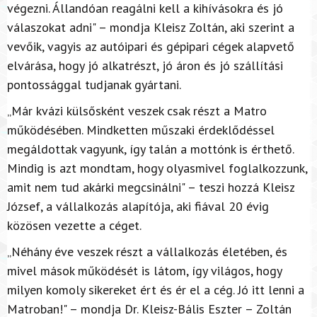
végezni. Állandóan reagálni kell a kihívásokra és jó
válaszokat adni" – mondja Kleisz Zoltán, aki szerint a
vevőik, vagyis az autóipari és gépipari cégek alapvető
elvárása, hogy jó alkatrészt, jó áron és jó szállítási
pontossággal tudjanak gyártani.
„Már kvázi külsősként veszek csak részt a Matro
működésében. Mindketten műszaki érdeklődéssel
megáldottak vagyunk, így talán a mottónk is érthető.
Mindig is azt mondtam, hogy olyasmivel foglalkozzunk,
amit nem tud akárki megcsinálni" – teszi hozzá Kleisz
József, a vállalkozás alapítója, aki fiával 20 évig
közösen vezette a céget.
„Néhány éve veszek részt a vállalkozás életében, és
mivel mások működését is látom, így világos, hogy
milyen komoly sikereket ért és ér el a cég. Jó itt lenni a
Matroban!" – mondja Dr. Kleisz-Bális Eszter – Zoltán