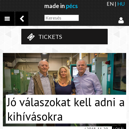
EN
|
HU
made in
pécs
TICKETS
Jó válaszokat kell adni a
kihívásokra
/ 2018-11-20
LOKÁL