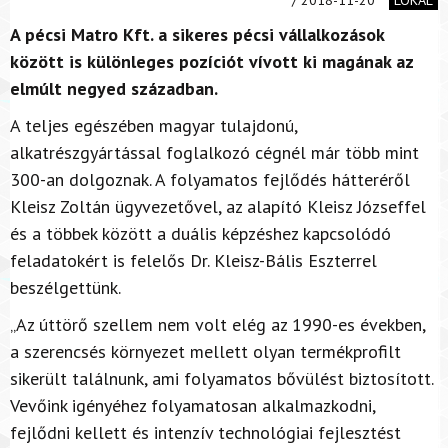
A pécsi Matro Kft. a sikeres pécsi vállalkozások
között is különleges pozíciót vívott ki magának az
elmúlt negyed században.
A teljes egészében magyar tulajdonú,
alkatrészgyártással foglalkozó cégnél már több mint
300-an dolgoznak. A folyamatos fejlődés hátteréről
Kleisz Zoltán ügyvezetővel, az alapító Kleisz Józseffel
és a többek között a duális képzéshez kapcsolódó
feladatokért is felelős Dr. Kleisz-Bális Eszterrel
beszélgettünk.
„Az úttörő szellem nem volt elég az 1990-es években,
a szerencsés környezet mellett olyan termékprofilt
sikerült találnunk, ami folyamatos bővülést biztosított.
Vevőink igényéhez folyamatosan alkalmazkodni,
fejlődni kellett és intenzív technológiai fejlesztést