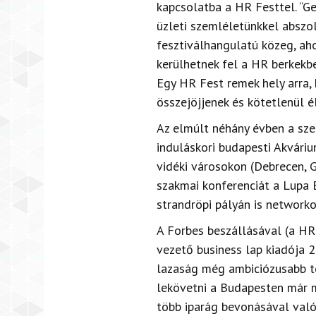
kapcsolatba a HR Festtel. “G
üzleti szemléletünkkel abszol
fesztiválhangulatú közeg, ah
kerülhetnek fel a HR berkekb
Egy HR Fest remek hely arra, 
összejöjjenek és kötetlenül é
Az elmúlt néhány évben a sze
induláskori budapesti Akvári
vidéki városokon (Debrecen, G
szakmai konferenciát a Lupa 
strandröpi pályán is networko
A Forbes beszállásával (a HR
vezető business lap kiadója 
lazaság még ambiciózusabb te
lekövetni a Budapesten már m
több iparág bevonásával való