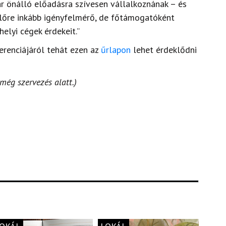
ár önálló előadásra szívesen vállalkoznának – és
előre inkább igényfelmérő, de főtámogatóként
helyi cégek érdekeit.”
erenciájáról tehát ezen az
űrlapon
lehet érdeklődni
még szervezés alatt.)