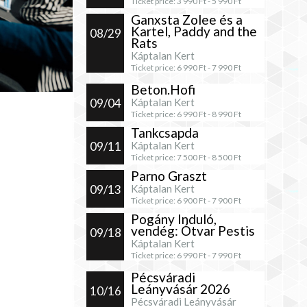
Ticket price:
3 990
Ft -
5 990
Ft
Ganxsta Zolee és a
Kartel, Paddy and the
08/29
Rats
Káptalan Kert
Ticket price:
6 990
Ft -
7 990
Ft
Beton.Hofi
09/04
Káptalan Kert
Ticket price:
6 990
Ft -
8 990
Ft
Tankcsapda
09/11
Káptalan Kert
Ticket price:
7 500
Ft -
8 500
Ft
Parno Graszt
09/13
Káptalan Kert
Ticket price:
6 900
Ft -
7 900
Ft
Pogány Induló,
vendég: Ótvar Pestis
09/18
Káptalan Kert
Ticket price:
6 990
Ft -
7 990
Ft
Pécsváradi
Leányvásár 2026
10/16
Pécsváradi Leányvásár