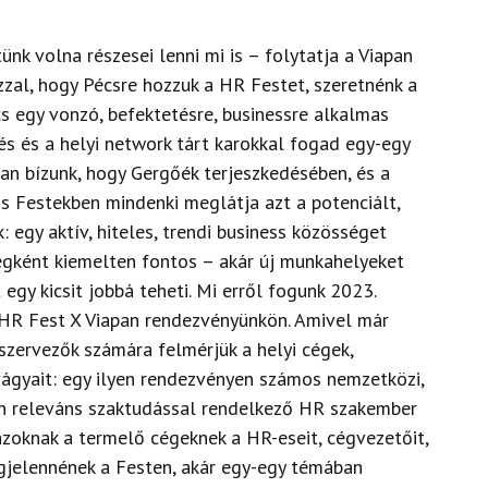
ünk volna részesei lenni mi is – folytatja a Viapan
zal, hogy Pécsre hozzuk a HR Festet, szeretnénk a
écs egy vonzó, befektetésre, businessre alkalmas
és és a helyi network tárt karokkal fogad egy-egy
n bízunk, hogy Gergőék terjeszkedésében, és a
ss Festekben mindenki meglátja azt a potenciált,
egy aktív, hiteles, trendi business közösséget
égként kiemelten fontos – akár új munkahelyeket
gy kicsit jobbá teheti. Mi erről fogunk 2023.
 HR Fest X Viapan rendezvényünkön. Amivel már
szervezők számára felmérjük a helyi cégek,
, vágyait: egy ilyen rendezvényen számos nemzetközi,
en releváns szaktudással rendelkező HR szakember
azoknak a termelő cégeknek a HR-eseit, cégvezetőit,
egjelennének a Festen, akár egy-egy témában