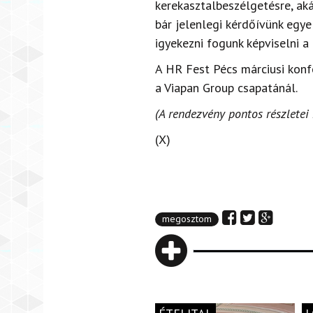
kerekasztalbeszélgetésre, ak
bár jelenlegi kérdőívünk egy
igyekezni fogunk képviselni a 
A HR Fest Pécs márciusi konf
a Viapan Group csapatánál.
(A rendezvény pontos részletei 
(X)
megosztom