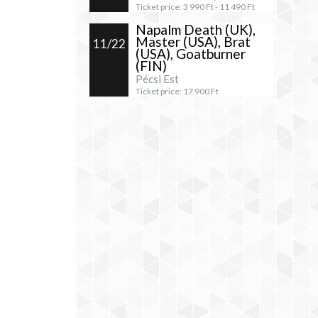
Ticket price:
3 990
Ft -
11 490
Ft
Napalm Death (UK),
Master (USA), Brat
11/22
(USA), Goatburner
(FIN)
Pécsi Est
Ticket price:
17 900
Ft