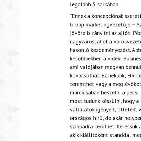
legalább 5 sarkában.
“Ennek a koncepciónak szerett
Group marketingvezetője – Az
jövőre is rányitni az ajtót: P
nagyváros, ahol a városvezet
hasonló kezdeményezést. Abba
későbbiekben a vidéki Busine
ami valójában megvan bennük: 
kovácsolhat. Ez nekünk, HR c
teremthet vagy a meglévőket e
márciusában beszélni a pécsi
most tudunk készülni, hogy a 
vállalatok igényeit, ötleteit
országos hírű, de akár helyb
színpadra kerülhet. Keressük 
akik kiállítóként standdal m