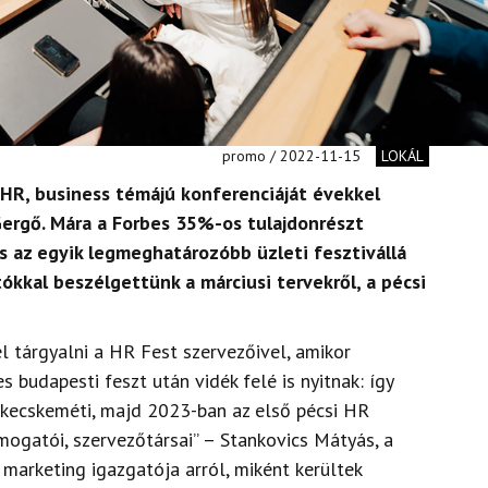
promo / 2022-11-15
LOKÁL
HR, business témájú konferenciáját évekkel
ergő. Mára a Forbes 35%-os tulajdonrészt
s az egyik legmeghatározóbb üzleti fesztivállá
ókkal beszélgettünk a márciusi tervekről, a pécsi
l tárgyalni a HR Fest szervezőivel, amikor
s budapesti feszt után vidék felé is nyitnak: így
 kecskeméti, majd 2023-ban az első pécsi HR
mogatói, szervezőtársai” – Stankovics Mátyás, a
marketing igazgatója arról, miként kerültek