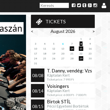
TICKETS
vaszán
<
August 2026
>
1
2
3
4
5
6
7
8
9
10
11
12
13
14
15
16
17
18
19
20
21
22
23
24
25
26
27
28
29
30
31
T. Danny, vendég: Vzs
08/08
Káptalan Kert
Ticket price:
7 990
Ft
Voisingers
08/14
Káptalan Kert
Ticket price:
6 000
Ft -
7 000
Ft
Birtok STÍL
08/15
Pécsi Egyetemi Borbirtok