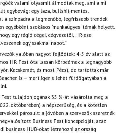
ergőék valami olyasmit álmodtak meg, ami a mi
út egybevág: egy laza, bullshit-mentes,
ol a színpadra a legmenőbb, legfrissebb trendek
en egyébként szokásos 'munkaügyes' témák helyett.
hogy egy régió cégei, cégvezetői, HR-esei
lvezzenek egy szakmai napot.”
rvezők valóban nagyot fejlődtek: 4-5 év alatt az
umos HR Fest óta lassan körbeérnek a legnagyobb
yőr, Kecskemét, és most Pécs), de tartottak már
Beachen is – mert igenis lehet fürdőgatyában a
lni.
 Fest tulajdonjogának 35 %-át vásárolta meg a
2022. októberében) a népszerűség, és a kötetlen
rvekkel párosult: a jövőben a szervezők szeretnék
egvalósított Business Fest koncepcióját, azaz
di business HUB-okat létrehozni az ország