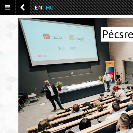
EN
|
HU
Pécsre