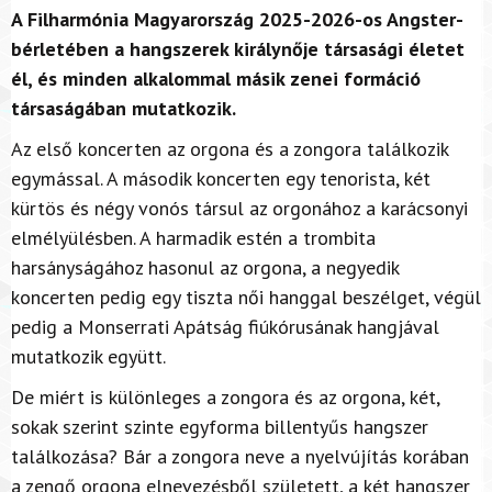
A Filharmónia Magyarország 2025-2026-os Angster-
bérletében a hangszerek királynője társasági életet
él, és minden alkalommal másik zenei formáció
társaságában mutatkozik.
Az első koncerten az orgona és a zongora találkozik
egymással. A második koncerten egy tenorista, két
kürtös és négy vonós társul az orgonához a karácsonyi
elmélyülésben. A harmadik estén a trombita
harsányságához hasonul az orgona, a negyedik
koncerten pedig egy tiszta női hanggal beszélget, végül
pedig a Monserrati Apátság fiúkórusának hangjával
mutatkozik együtt.
De miért is különleges a zongora és az orgona, két,
sokak szerint szinte egyforma billentyűs hangszer
találkozása? Bár a zongora neve a nyelvújítás korában
a zengő orgona elnevezésből született, a két hangszer