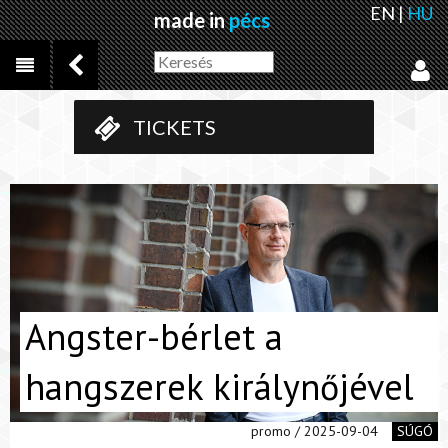
EN
|
HU
made in
pécs
TICKETS
Angster-bérlet a
hangszerek királynőjével
promo / 2025-09-04
SÚGÓ