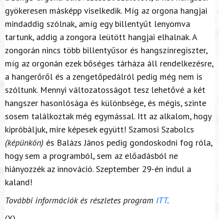
gyökeresen másképp viselkedik. Míg az orgona hangjai
mindaddig szólnak, amíg egy billentyűt lenyomva
tartunk, addig a zongora leütött hangjai elhalnak. A
zongorán nincs több billentyűsor és hangszínregiszter,
míg az orgonán ezek bőséges tárháza áll rendelkezésre,
a hangerőről és a zengetőpedálról pedig még nem is
szóltunk. Mennyi változatosságot tesz lehetővé a két
hangszer hasonlósága és különbsége, és mégis, szinte
sosem találkoztak még egymással. Itt az alkalom, hogy
kipróbáljuk, mire képesek együtt! Szamosi Szabolcs
(képünkön)
és Balázs János pedig gondoskodni fog róla,
hogy sem a programból, sem az előadásból ne
hiányozzék az innováció. Szeptember 29-én indul a
kaland!
További információk és részletes program
ITT
.
(X)