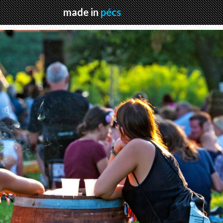
made in
pécs