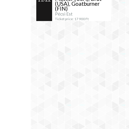
(USA), Goatburner
(FIN)
Pécsi Est
Ticket price:
17 900
Ft