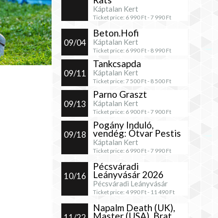
Káptalan Kert
Ticket price:
6 990
Ft -
7 990
Ft
Beton.Hofi
09/04
Káptalan Kert
Ticket price:
6 990
Ft -
8 990
Ft
Tankcsapda
09/11
Káptalan Kert
Ticket price:
7 500
Ft -
8 500
Ft
Parno Graszt
09/13
Káptalan Kert
Ticket price:
6 900
Ft -
7 900
Ft
Pogány Induló,
vendég: Ótvar Pestis
09/18
Káptalan Kert
Ticket price:
6 990
Ft -
7 990
Ft
Pécsváradi
Leányvásár 2026
10/16
Pécsváradi Leányvásár
Ticket price:
4 990
Ft -
11 490
Ft
Napalm Death (UK),
Master (USA), Brat
11/22