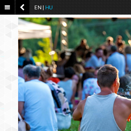
EN
|
HU