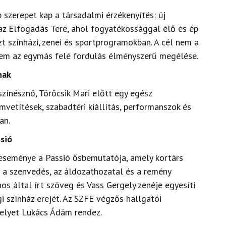
zerepet kap a társadalmi érzékenyítés: új
z Elfogadás Tere, ahol fogyatékossággal élő és ép
t színházi, zenei és sportprogramokban. A cél nem a
nem az egymás felé fordulás élményszerű megélése.
nak
zínésznő, Törőcsik Mari előtt egy egész
lmvetítések, szabadtéri kiállítás, performanszok és
an.
sió
 eseménye a Passió ősbemutatója, amely kortárs
a szenvedés, az áldozathozatal és a remény
nos által írt szöveg és Vass Gergely zenéje egyesíti
i színház erejét. Az SZFE végzős hallgatói
melyet Lukács Ádám rendez.