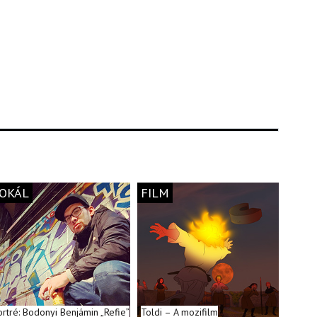
OKÁL
FILM
ortré: Bodonyi Benjámin „Refie”
Toldi – A mozifilm