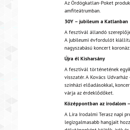
Az Ördögkatlan-Poket produkc
amfiteátrumban.
30Y – jubileum a Katlanban
A fesztivál állandó szereplőj
A jubileumi évfordulót kiállí
nagyszabású koncert koronáz
Újra él Kisharsány
A fesztivál történetének egyik
visszatér. A Kovács Udvarház
színházi előadásokkal, koncer
várja az érdeklődőket.
Középpontban az irodalom – 
A Líra Irodalmi Terasz napi p
legizgalmasabb hangjait hoz
délutánonként költők, írók é