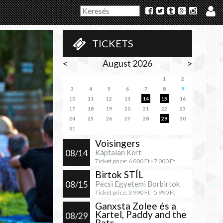
TICKETS
<
August 2026
>
1
2
3
4
5
6
7
8
9
10
11
12
13
14
15
16
17
18
19
20
21
22
23
24
25
26
27
28
29
30
31
Voisingers
08/14
Káptalan Kert
Ticket price:
6 000
Ft -
7 000
Ft
Birtok STÍL
08/15
Pécsi Egyetemi Borbirtok
Ticket price:
3 990
Ft -
5 990
Ft
Ganxsta Zolee és a
Kartel, Paddy and the
08/29
Rats