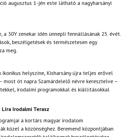
ió augusztus 1-jén este látható a nagyharsányi
e, a 30Y zenekar idén ünnepli fennállásának 25. évét.
tások, beszélgetések és természetesen egy
za meg.
 ikonikus helyszíne, Kisharsány újra teljes erővel
 – most öt napra Szamárdelelő névre keresztelve –
tekkel, irodalmi programokkal és kiállításokkal
Líra Irodalmi Terasz
rogramjai a kortárs magyar irodalom
zák közel a közönséghez. Beremend központjában
s irodalomszeretők találkoznak beszélgetésekre,