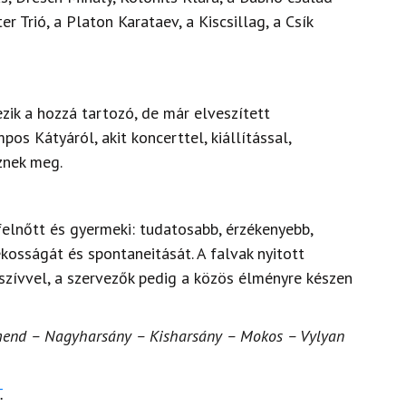
er Trió, a Platon Karataev, a Kiscsillag, a Csík
zik a hozzá tartozó, de már elveszített
s Kátyáról, akit koncerttel, kiállítással,
znek meg.
felnőtt és gyermeki: tudatosabb, érzékenyebb,
kosságát és spontaneitását. A falvak nyitott
szívvel, a szervezők pedig a közös élményre készen
end – Nagyharsány – Kisharsány – Mokos – Vylyan
.