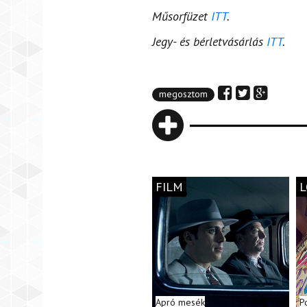
Műsorfüzet
ITT
.
Jegy- és bérletvásárlás
ITT
.
megosztom
FILM
L
Apró mesék
P