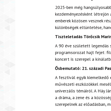
2025-ben még hangsúlyosabb s
kezdeményezésként létrejön a
emberek közösen vesznek rész
különbségek eltüntetése, ha
Tiszteletadás Törőcsik Mari
A 90 éve született legendás s
programsorozat hajt fejet: fi
koncert is szerepel a kínálatb
Ősbemutató: 21. századi Pas
A fesztivál egyik kiemelkedő
művészeti eszközökkel mesél 
univerzális témáiról. A Háy Já
a dráma, a zene és a közösség
szerepelnek az előadásban, 