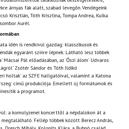
kre árnyas fák alatt, szabad levegőn. Vendégeink
csó Krisztián, Tóth Krisztina, Tompa Andrea, Kulka
Zsombor Aurél.
formában
ata idén is rendkívül gazdag: klasszikusok és
endák egyaránt színre lépnek. Látható lesz többek
ta' Mácsai Pál előadásában, az 'Őszi álom' Udvaros
lágról' Zsótér Sándor és Tóth Ildikó
eri holtak' az SZFE hallgatóival, valamint a Katona
Sárszeg' című produkciója. Emellett új formátumok és
ínesítik a programot.
vül: a komolyzenei koncerttől a népdalokon át a
n megtalálható. Fellép többek között Berecz András,
s, Dresch Mihály, Kolonits Klára, a Bubnó család