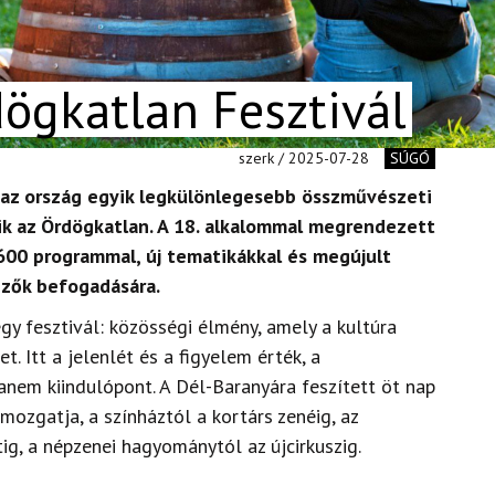
ögkatlan Fesztivál
szerk / 2025-07-28
SÚGÓ
 az ország egyik legkülönlegesebb összművészeti
lik az Ördögkatlan. A 18. alkalommal megrendezett
00 programmal, új tematikákkal és megújult
ezők befogadására.
y fesztivál: közösségi élmény, amely a kultúra
. Itt a jelenlét és a figyelem érték, a
nem kiindulópont. A Dél-Baranyára feszített öt nap
zgatja, a színháztól a kortárs zenéig, az
g, a népzenei hagyománytól az újcirkuszig.