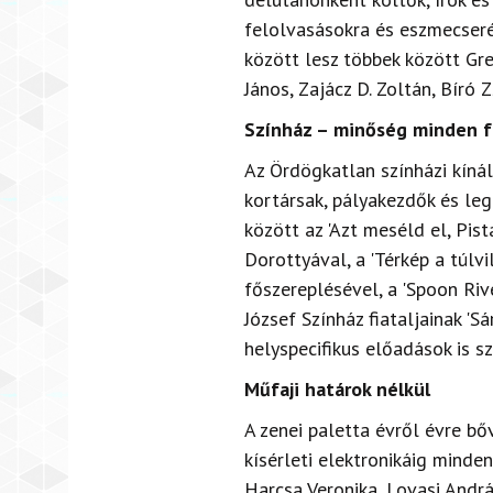
felolvasásokra és eszmecseré
között lesz többek között Gre
János, Zajácz D. Zoltán, Bíró 
Színház – minőség minden 
Az Ördögkatlan színházi kínál
kortársak, pályakezdők és leg
között az 'Azt meséld el, Pis
Dorottyával, a 'Térkép a túlvi
főszereplésével, a 'Spoon Riv
József Színház fiataljainak '
helyspecifikus előadások is sz
Műfaji határok nélkül
A zenei paletta évről évre bő
kísérleti elektronikáig minde
Harcsa Veronika, Lovasi Andrá