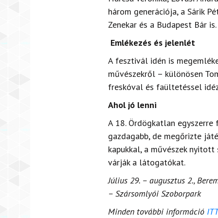
három generációja, a Sárik Pét
Zenekar és a Budapest Bár is.
Emlékezés és jelenlét
A fesztivál idén is megemléke
művészekről – különösen Tompo
freskóval és faültetéssel idé
Ahol jó lenni
A 18. Ördögkatlan egyszerre 
gazdagabb, de megőrizte játé
kapukkal, a művészek nyitott 
várják a látogatókat.
J
úlius 29. – augusztus 2.,
Berem
– Szársomlyói Szoborpark
Minden további információ
ITT