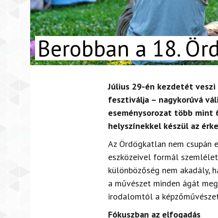
Berobban a 18. Örd
Július 29-én kezdetét veszi
fesztiválja – nagykorúvá vá
eseménysorozat több mint 6
helyszínekkel készül az érk
Az Ördögkatlan nem csupán eg
eszközeivel formál szemléletet
különbözőség nem akadály, ha
a művészet minden ágát megmo
irodalomtól a képzőművészeti
Fókuszban az elfogadás