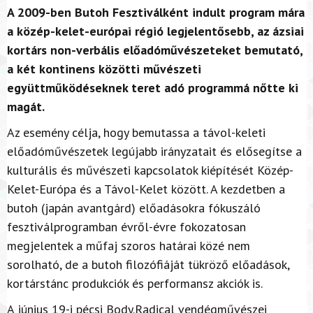
A 2009-ben Butoh Fesztiválként indult program mára
a közép-kelet-európai régió legjelentősebb, az ázsiai
kortárs non-verbális előadóművészeteket bemutató,
a két kontinens közötti művészeti
együttműködéseknek teret adó programmá nőtte ki
magát.
Az esemény célja, hogy bemutassa a távol-keleti
előadóművészetek legújabb irányzatait és elősegítse a
kulturális és művészeti kapcsolatok kiépítését Közép-
Kelet-Európa és a Távol-Kelet között. A kezdetben a
butoh (japán avantgárd) előadásokra fókuszáló
fesztiválprogramban évről-évre fokozatosan
megjelentek a műfaj szoros határai közé nem
sorolható, de a butoh filozófiáját tükröző előadások,
kortárstánc produkciók és performansz akciók is.
A június 19-i pécsi Body.Radical vendégművészei