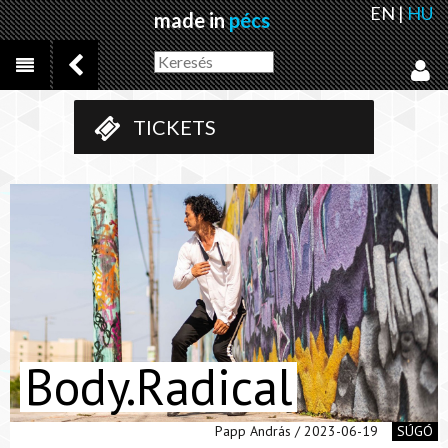
EN
|
HU
made in
pécs
TICKETS
Body.Radical
Papp András / 2023-06-19
SÚGÓ