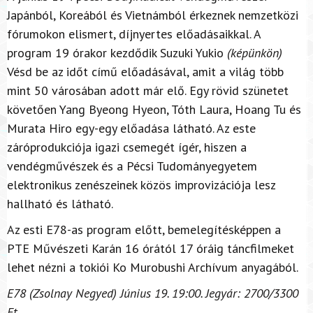
Japánból, Koreából és Vietnámból érkeznek nemzetközi
fórumokon elismert, díjnyertes előadásaikkal. A
program 19 órakor kezdődik Suzuki Yukio
(képünkön)
Vésd be az időt című előadásával, amit a világ több
mint 50 városában adott már elő. Egy rövid szünetet
követően Yang Byeong Hyeon, Tóth Laura, Hoang Tu és
Murata Hiro egy-egy előadása látható. Az este
záróprodukciója igazi csemegét ígér, hiszen a
vendégművészek és a Pécsi Tudományegyetem
elektronikus zenészeinek közös improvizációja lesz
hallható és látható.
Az esti E78-as program előtt, bemelegítésképpen a
PTE Művészeti Karán 16 órától 17 óráig táncfilmeket
lehet nézni a tokiói Ko Murobushi Archívum anyagából.
E78 (Zsolnay Negyed) Június 19. 19:00. Jegyár: 2700/3300
Ft