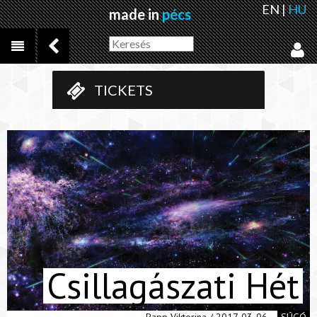
EN
|
HU
made in
pécs
TICKETS
Csillagászati Hét
Papp Viktorina / 2017-03-06
SÚGÓ