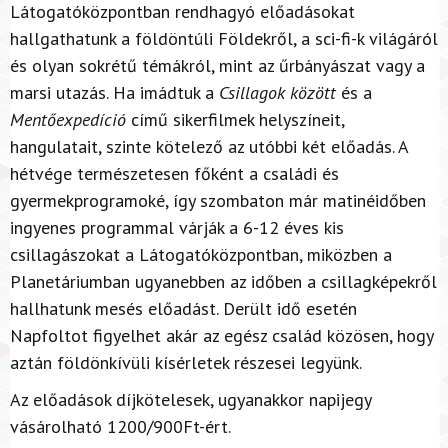
Látogatóközpontban rendhagyó előadásokat
hallgathatunk a földöntúli Földekről, a sci-fi-k világáról
és olyan sokrétű témákról, mint az űrbányászat vagy a
marsi utazás. Ha imádtuk a
Csillagok között
és a
Mentőexpedíció
című sikerfilmek helyszíneit,
hangulatait, szinte kötelező az utóbbi két előadás. A
hétvége természetesen főként a családi és
gyermekprogramoké, így szombaton már matinéidőben
ingyenes programmal várják a 6-12 éves kis
csillagászokat a Látogatóközpontban, miközben a
Planetáriumban ugyanebben az időben a csillagképekről
hallhatunk mesés előadást. Derült idő esetén
Napfoltot figyelhet akár az egész család közösen, hogy
aztán földönkívüli kísérletek részesei legyünk.
Az előadások díjkötelesek, ugyanakkor napijegy
vásárolható 1200/900Ft-ért.