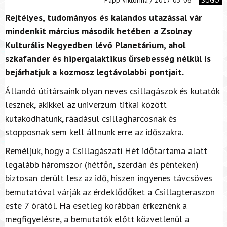
Rejtélyes, tudományos és kalandos utazással vár
mindenkit március második hetében a Zsolnay
Kulturális Negyedben lévő Planetárium, ahol
szkafander és hipergalaktikus űrsebesség nélkül is
bejárhatjuk a kozmosz legtávolabbi pontjait.
Állandó útitársaink olyan neves csillagászok és kutatók
lesznek, akikkel az univerzum titkai között
kutakodhatunk, ráadásul csillagharcosnak és
stopposnak sem kell állnunk erre az időszakra.
Reméljük, hogy a Csillagászati Hét időtartama alatt
legalább háromszor (hétfőn, szerdán és pénteken)
biztosan derült lesz az idő, hiszen ingyenes távcsöves
bemutatóval várják az érdeklődőket a Csillagteraszon
este 7 órától. Ha esetleg korábban érkeznénk a
megfigyelésre, a bemutatók előtt közvetlenül a