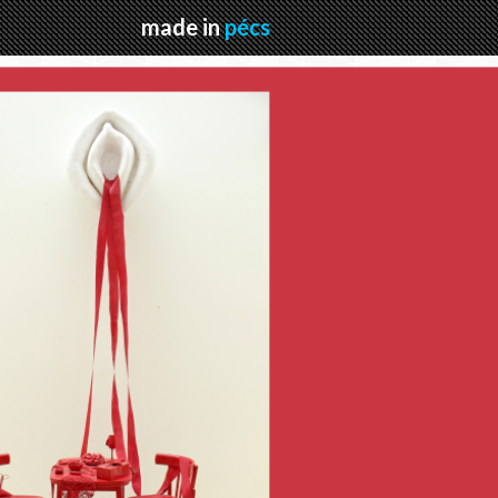
made in
pécs