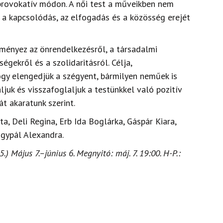
 provokatív módon.
A női test a
műveikben
nem
 a kapcsolódás, az elfogadás és a közösség erejét
ményez
az
önrendelkezésről,
a
társadalmi
ségekről és
a
szolidaritásról.
C
élja,
ogy elengedjük a szégyent, bármilyen neműek is
ljuk és visszafoglaljuk a testünkkel való pozitív
át akaratunk szerint.
ta, Deli Regina, Erb Ida Boglárka, Gáspár Kiara,
agypál Alexandra.
.) Május 7.–június 6. Megnyitó: máj. 7. 19:00. H-P.: