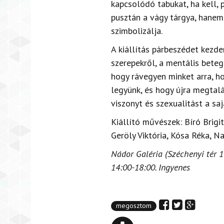
kapcsolódó
tabukat,
ha kell,
pusztán
a
vágy tárgya, hanem
szimbolizálja.
A kiállítás párbeszédet
kezde
szerepekről,
a
mentális beteg
hogy
rávegyen
minket arra, h
legyünk, és hogy újra megtalá
viszonyt
és szexualitást
a
saj
Kiállító művészek: Bíró Brigit
Geröly Viktória, Kósa Réka, N
Nádor Galéria (Széchenyi tér 15
14:00-18:00. Ingyenes
megosztom