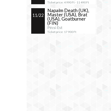
Ticket price:
4 990
Ft -
11 490
Ft
Napalm Death (UK),
Master (USA), Brat
11/22
(USA), Goatburner
(FIN)
Pécsi Est
Ticket price:
17 900
Ft