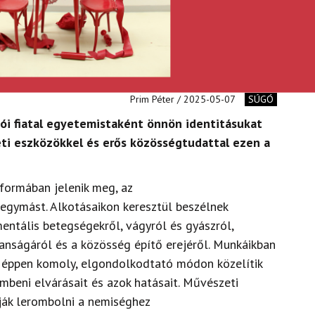
Prim Péter / 2025-05-07
SÚGÓ
ói fiatal egyetemistaként önnön identitásukat
ti eszközökkel és erős közösségtudattal ezen a
 formában
jelenik meg,
az
 egymást.
Alkotásaikon keresztül beszélnek
entális betegségekről,
vágyról és gyászról,
anságáról és a közösség építő erejéről.
M
unkáikban
y éppen komoly, elgondolkodtató módon közelítik
beni elvárásait és azok hatásait.
Művészeti
ják
lerombolni a nemiséghez