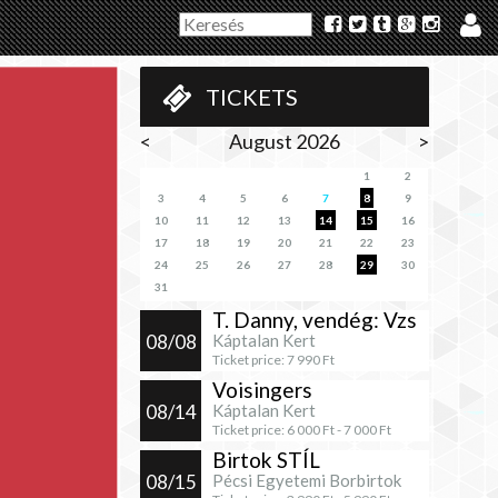
TICKETS
<
August 2026
>
1
2
3
4
5
6
7
8
9
10
11
12
13
14
15
16
17
18
19
20
21
22
23
24
25
26
27
28
29
30
31
T. Danny, vendég: Vzs
08/08
Káptalan Kert
Ticket price:
7 990
Ft
Voisingers
08/14
Káptalan Kert
Ticket price:
6 000
Ft -
7 000
Ft
Birtok STÍL
08/15
Pécsi Egyetemi Borbirtok