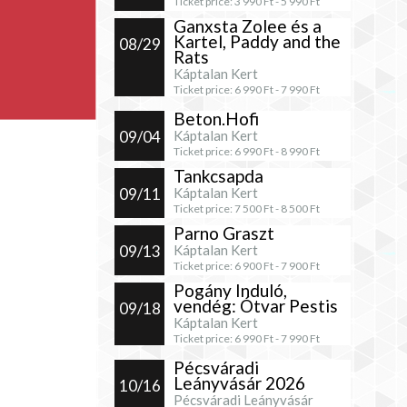
Ticket price:
3 990
Ft -
5 990
Ft
Ganxsta Zolee és a
Kartel, Paddy and the
08/29
Rats
Káptalan Kert
Ticket price:
6 990
Ft -
7 990
Ft
Beton.Hofi
09/04
Káptalan Kert
Ticket price:
6 990
Ft -
8 990
Ft
Tankcsapda
09/11
Káptalan Kert
Ticket price:
7 500
Ft -
8 500
Ft
Parno Graszt
09/13
Káptalan Kert
Ticket price:
6 900
Ft -
7 900
Ft
Pogány Induló,
vendég: Ótvar Pestis
09/18
Káptalan Kert
Ticket price:
6 990
Ft -
7 990
Ft
Pécsváradi
Leányvásár 2026
10/16
Pécsváradi Leányvásár