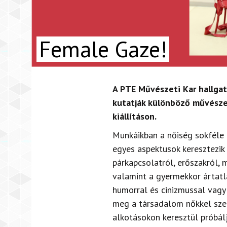
Female Gaze!
A PTE Művészeti Kar hallgat
kutatják különböző művésze
kiállításon.
Munkáikban a nőiség
sokféle
egyes
aspektusok
keresztezik
párkapcsolatról, erőszakról,
m
valamint a gyermekkor ártatl
humorral és cinizmussal vag
meg a társadalom nőkkel szem
alkotásokon keresztül
próbál