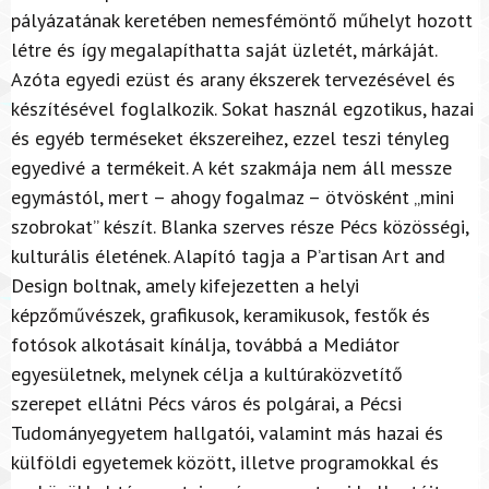
pályázatának keretében nemesfémöntő műhelyt hozott
létre és így megalapíthatta saját üzletét, márkáját.
Azóta egyedi ezüst és arany ékszerek tervezésével és
készítésével foglalkozik. Sokat használ egzotikus, hazai
és egyéb terméseket ékszereihez, ezzel teszi tényleg
egyedivé a termékeit. A két szakmája nem áll messze
egymástól, mert – ahogy fogalmaz – ötvösként „mini
szobrokat” készít. Blanka szerves része Pécs közösségi,
kulturális életének. Alapító tagja a P’artisan Art and
Design boltnak, amely kifejezetten a helyi
képzőművészek, grafikusok, keramikusok, festők és
fotósok alkotásait kínálja, továbbá a Mediátor
egyesületnek, melynek célja a kultúraközvetítő
szerepet ellátni Pécs város és polgárai, a Pécsi
Tudományegyetem hallgatói, valamint más hazai és
külföldi egyetemek között, illetve programokkal és