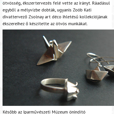
ötvösség, ékszertervezés felé vette az irányt. Ráadásul
egyből a mélyvízbe dobták, ugyanis Zoób Kati
divattervező Zsolnay art déco ihletésű kollekciójának
ékszereihez ő készítette az ötvös munkákat.
Később az Iparművészeti Múzeum önindító