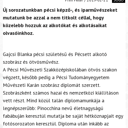
Új sorozatunkban pécsi képző-, és iparművészeket
mutatunk be azzal a nem titkolt céllal, hogy
közelebb hozzuk az alkotókat és alkotásaikat
olvasóinkhoz.
Gajcsi Blanka pécsi születésű és Pécsett alkotó
szobrász és ötvösművész.
A Pécsi Művészeti Szakközépiskolában ötvös szakon
végzett, később pedig a Pécsi Tudományegyetem
Művészeti Karán szobrász diplomát szerzett.
Szobrászként számos hazai és nemzetközi kiállításon
vett részt. Mind közül talán diplomamunkája a
legnépszerűbb: Pinocchina nevű életnagyságú
fabábuján keresztül mutatja be saját hétköznapjait egy
fotósorozaton keresztül. Diploma után inkább az