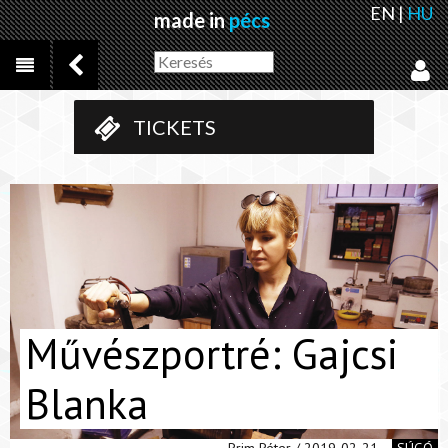
EN
|
HU
made in
pécs
TICKETS
Művészportré: Gajcsi
Blanka
Prim Péter / 2019-02-21
SÚGÓ