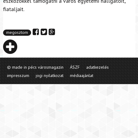
eszközökkel támogatni a város egyetemi hallgatóit,
fiataljait.
megosztom
© made in pécs városmagazin
ÁSZF
adatkezelés
impresszum
jogi nyilatkozat
médiaajánlat