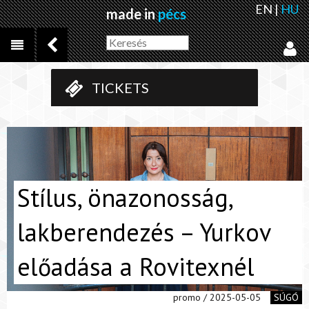
EN
|
HU
made in
pécs
TICKETS
Stílus, önazonosság,
lakberendezés – Yurkov
előadása a Rovitexnél
promo / 2025-05-05
SÚGÓ