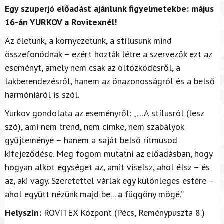
Egy szuperjó előadást ajánlunk figyelmetekbe: május
16-án YURKOV a Rovitexnél!
Az életünk, a környezetünk, a stílusunk mind
összefonódnak – ezért hozták létre a szervezők ezt az
eseményt, amely nem csak az öltözködésről, a
lakberendezésről, hanem az önazonosságról és a belső
harmóniáról is szól.
Yurkov gondolata az eseményről: „…A stílusról (lesz
szó), ami nem trend, nem címke, nem szabályok
gyűjteménye – hanem a saját belső ritmusod
kifejeződése. Meg fogom mutatni az előadásban, hogy
hogyan alkot egységet az, amit viselsz, ahol élsz – és
az, aki vagy. Szeretettel várlak egy különleges estére –
ahol együtt nézünk majd be... a függöny mögé.”
Helyszín:
ROVITEX Központ (Pécs, Reménypuszta 8.)