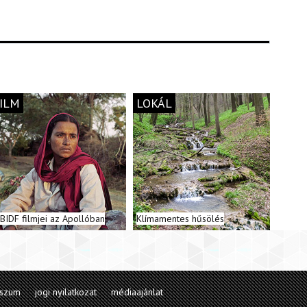
ILM
LOKÁL
 BIDF filmjei az Apollóban
Klímamentes hűsölés
sszum
jogi nyilatkozat
médiaajánlat