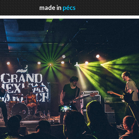
made in
pécs