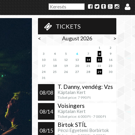
TICKETS
<
August 2026
>
1
2
3
4
5
6
7
8
9
10
11
12
13
14
15
16
17
18
19
20
21
22
23
24
25
26
27
28
29
30
31
T. Danny, vendég: Vzs
08/08
Káptalan Kert
Ticket price:
7 990
Ft
Voisingers
08/14
Káptalan Kert
Ticket price:
6 000
Ft -
7 000
Ft
Birtok STÍL
08/15
Pécsi Egyetemi Borbirtok