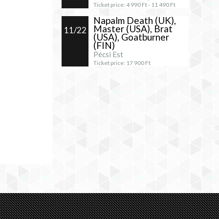
Ticket price:
4 990
Ft -
11 490
Ft
Napalm Death (UK),
Master (USA), Brat
11/22
(USA), Goatburner
(FIN)
Pécsi Est
Ticket price:
17 900
Ft