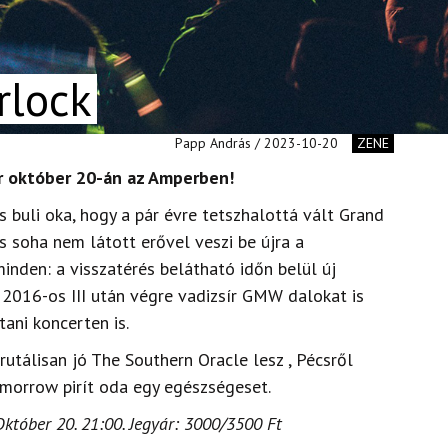
rlock
Papp András / 2023-10-20
ZENE
r október 20-án az Amperben!
 buli oka, hogy a pár évre tetszhalottá vált Grand
 soha nem látott erővel veszi be újra a
inden: a visszatérés belátható időn belül új
 2016-os III után végre vadizsír GMW dalokat is
ani koncerten is.
utálisan jó The Southern Oracle lesz , Pécsről
ermorrow pirít oda egy egészségeset.
Október 20. 21:00. Jegyár: 3000/3500 Ft