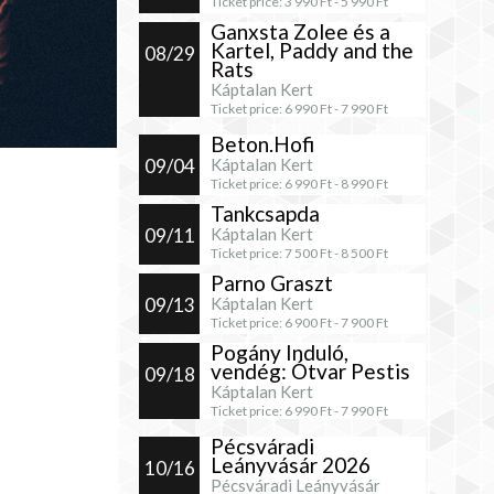
Ticket price:
3 990
Ft -
5 990
Ft
Ganxsta Zolee és a
Kartel, Paddy and the
08/29
Rats
Káptalan Kert
Ticket price:
6 990
Ft -
7 990
Ft
Beton.Hofi
09/04
Káptalan Kert
Ticket price:
6 990
Ft -
8 990
Ft
Tankcsapda
09/11
Káptalan Kert
Ticket price:
7 500
Ft -
8 500
Ft
Parno Graszt
09/13
Káptalan Kert
Ticket price:
6 900
Ft -
7 900
Ft
Pogány Induló,
vendég: Ótvar Pestis
09/18
Káptalan Kert
Ticket price:
6 990
Ft -
7 990
Ft
Pécsváradi
Leányvásár 2026
10/16
Pécsváradi Leányvásár