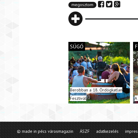
megosztom
SÚGÓ
F
Berobban a 18. Ördögkatlan
Fesztivál
A
© made in pécs városmagazin
ÁSZF
adatkezelés
impre