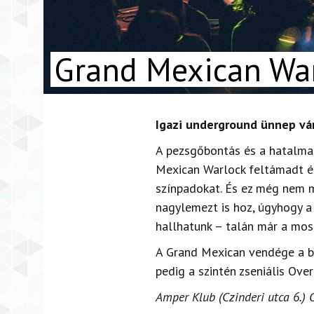
Grand Mexican Wa
Igazi underground ünnep vá
A pezsgőbontás és a hatalmas
Mexican Warlock feltámadt és
színpadokat. És ez még nem m
nagylemezt is hoz, úgyhogy a
hallhatunk – talán már a most
A Grand Mexican vendége a br
pedig a szintén zseniális Ov
Amper Klub (Czinderi utca 6.) 