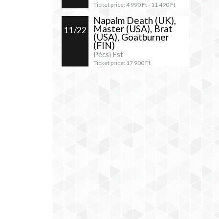
Ticket price:
4 990
Ft -
11 490
Ft
Napalm Death (UK),
Master (USA), Brat
11/22
(USA), Goatburner
(FIN)
Pécsi Est
Ticket price:
17 900
Ft