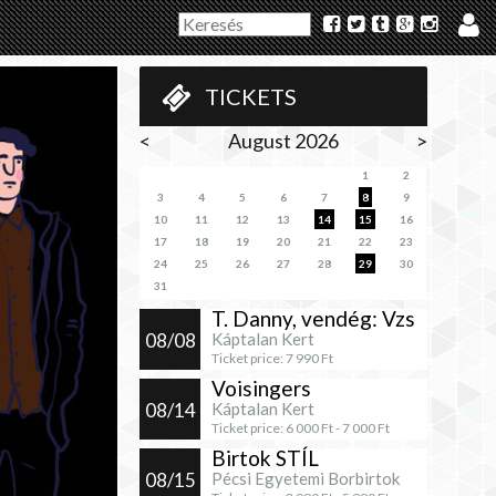
TICKETS
<
August 2026
>
1
2
3
4
5
6
7
8
9
10
11
12
13
14
15
16
17
18
19
20
21
22
23
24
25
26
27
28
29
30
31
T. Danny, vendég: Vzs
08/08
Káptalan Kert
Ticket price:
7 990
Ft
Voisingers
08/14
Káptalan Kert
Ticket price:
6 000
Ft -
7 000
Ft
Birtok STÍL
08/15
Pécsi Egyetemi Borbirtok