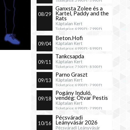
Ticket price:
3 990
Ft -
5 990
Ft
Ganxsta Zolee és a
Kartel, Paddy and the
08/29
Rats
Káptalan Kert
Ticket price:
6 990
Ft -
7 990
Ft
Beton.Hofi
09/04
Káptalan Kert
Ticket price:
6 990
Ft -
8 990
Ft
Tankcsapda
09/11
Káptalan Kert
Ticket price:
7 500
Ft -
8 500
Ft
Parno Graszt
09/13
Káptalan Kert
Ticket price:
6 900
Ft -
7 900
Ft
Pogány Induló,
vendég: Ótvar Pestis
09/18
Káptalan Kert
Ticket price:
6 990
Ft -
7 990
Ft
Pécsváradi
Leányvásár 2026
10/16
Pécsváradi Leányvásár