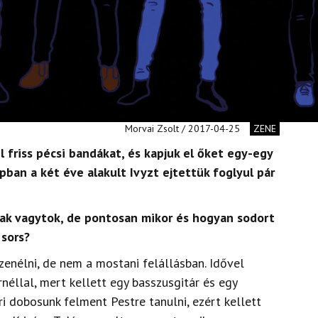
Morvai Zsolt / 2017-04-25
ZENE
 friss pécsi bandákat, és kapjuk el őket egy-egy
pban a két éve alakult Ivyzt ejtettük foglyul pár
vak vagytok, de pontosan mikor és hogyan sodort
 sors?
zenélni, de nem a mostani felállásban. Idővel
rnéllal, mert kellett egy basszusgitár és egy
ri dobosunk felment Pestre tanulni, ezért kellett