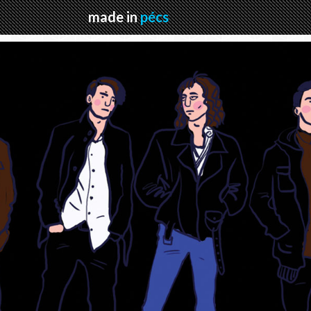
made in
pécs