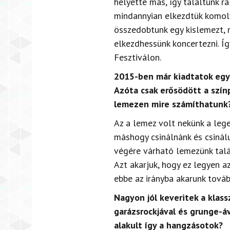
helyette más, így találtunk rá
mindannyian elkezdtük komoly
összedobtunk egy kislemezt, 
elkezdhessünk koncertezni. Íg
Fesztiválon.
2015-ben már kiadtatok egy 
Azóta csak erősödött a színp
lemezen mire számíthatunk
Az a lemez volt nekünk a leg
máshogy csinálnánk és csinálu
végére várható lemezünk talá
Azt akarjuk, hogy ez legyen a
ebbe az irányba akarunk továb
Nagyon jól keveritek a klass
garázsrockjával és grunge-áv
alakult így a hangzásotok?