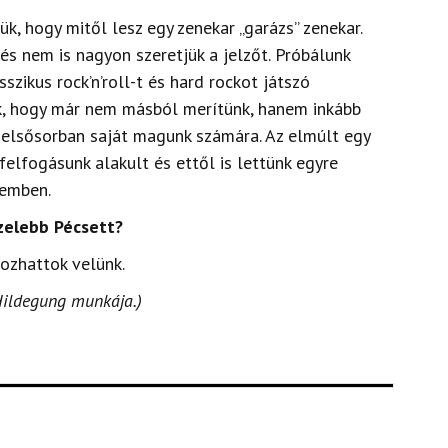
k, hogy mitől lesz egy zenekar „garázs” zenekar.
és nem is nagyon szeretjük a jelzőt. Próbálunk
szikus rock’n’roll-t és hard rockot játszó
ük, hogy már nem másból merítünk, hanem inkább
, elsősorban saját magunk számára. Az elmúlt egy
felfogásunk alakult és ettől is lettünk egyre
zemben.
zelebb Pécsett?
kozhattok velünk.
Hildegung munkája.)