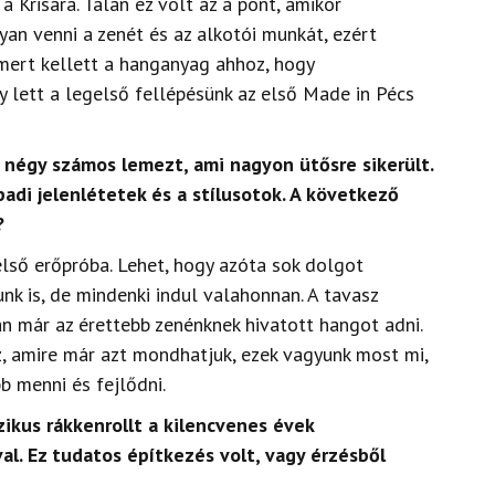
 a Krisára. Talán ez volt az a pont, amikor
an venni a zenét és az alkotói munkát, ezért
mert kellett a hanganyag ahhoz, hogy
y lett a legelső fellépésünk az első Made in Pécs
négy számos lemezt, ami nagyon ütősre sikerült.
adi jelenlétetek és a stílusotok. A következő
?
első erőpróba. Lehet, hogy azóta sok dolgot
nk is, de mindenki indul valahonnan. A tavasz
n már az érettebb zenénknek hivatott hangot adni.
z, amire már azt mondhatjuk, ezek vagyunk most mi,
b menni és fejlődni.
zikus rákkenrollt a kilencvenes évek
al. Ez tudatos építkezés volt, vagy érzésből