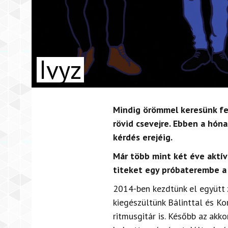
Ivyz
Mindig örömmel keresünk fel
rövid csevejre. Ebben a hóna
kérdés erejéig.
Már több mint két éve aktí
titeket egy próbaterembe a
2014-ben kezdtünk el együtt 
kiegészültünk Bálinttal és Ko
ritmusgitár is. Később az akko