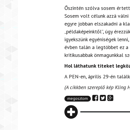
Őszintén szólva sosem értettü
Sosem volt célunk azzá válni 
egyre jobban elszakadni a klas
„példaképeinktől”, úgy érezz
igyekszünk egyéniségek lenni
évben talán a legtöbbet ez a 
kritikusabbak önmagunkkal s
Hol láthatunk titeket legkö
A PEN-en, április 29-én talál
(A cikkben szereplő kép Kling 
megosztom