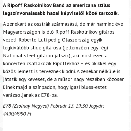
A Ripoff Raskolnikov Band az americana stílus
legszínvonalasabb hazai képviselői közé tartozik.
A zenekart az osztrák származású, de már harminc éve
Magyarországon is élő Ripoff Raskolnikov gitáros
vezeti. Roberto Luti pedig Olaszország egyik
legkiválóbb slide gitárosa (jellemzően egy régi
National steel gitáron játszik), aki most ezen a
koncerten csatlakozik Ripoffékhoz – és akikkel egy
közös lemezt is terveznek kiadni. A zenekar nélküle is
játszik egy keveset, de a műsor nagy részében közösen
ülnek majd a színpadon, hogy igazi blues-estet
varázsoljanak az E78-ba.
E78 (Zsolnay Negyed) Február 13. 19:30. Jegyár:
4490/4990 Ft