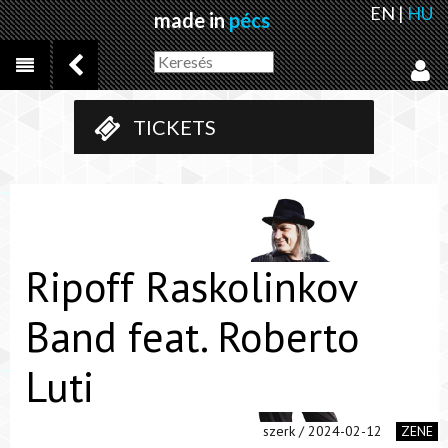
EN
|
HU
made in
pécs
TICKETS
Ripoff Raskolinkov
Band feat. Roberto
Luti
szerk / 2024-02-12
ZENE