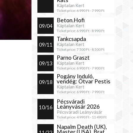
Káptalan Kert
Ticket price:
6 990
Ft -
7 990
Ft
Beton.Hofi
09/04
Káptalan Kert
Ticket price:
6 990
Ft -
8 990
Ft
Tankcsapda
09/11
Káptalan Kert
Ticket price:
7 500
Ft -
8 500
Ft
Parno Graszt
09/13
Káptalan Kert
Ticket price:
6 900
Ft -
7 900
Ft
Pogány Induló,
vendég: Ótvar Pestis
09/18
Káptalan Kert
Ticket price:
6 990
Ft -
7 990
Ft
Pécsváradi
Leányvásár 2026
10/16
Pécsváradi Leányvásár
Ticket price:
4 990
Ft -
11 490
Ft
Napalm Death (UK),
Master (USA), Brat
11/22