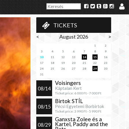
TICKETS
<
August 2026
>
1
2
3
4
5
6
7
8
9
10
11
12
13
14
15
16
17
18
19
20
21
22
23
24
25
26
27
28
29
30
31
Voisingers
08/14
Káptalan Kert
Ticket price:
6 000
Ft -
7 000
Ft
Birtok STÍL
08/15
Pécsi Egyetemi Borbirtok
Ticket price:
3 990
Ft -
5 990
Ft
Ganxsta Zolee és a
Kartel, Paddy and the
08/29
Rats