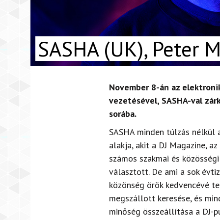
SASHA (UK), Peter M
November 8-án az elektronik
vezetésével, SASHA-val zárkó
sorába.
SASHA minden túlzás nélkül a
alakja, akit a DJ Magazine, a
számos szakmai és közösségi 
választott. De ami a sok évti
közönség örök kedvencévé tesz
megszállott keresése, és min
minőség összeállítása a DJ-p