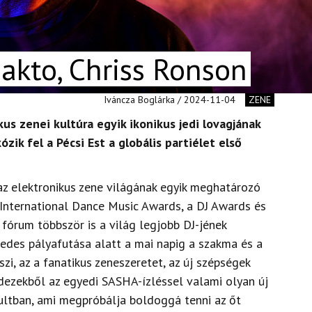
akto, Chriss Ronson
Iváncza Boglárka / 2024-11-04
ZENE
us zenei kultúra egyik ikonikus jedi lovagjának
zik fel a Pécsi Est a globális partiélet első
z elektronikus zene világának egyik meghatározó
z International Dance Music Awards, a DJ Awards és
fórum többször is a világ legjobb DJ-jének
zedes pályafutása alatt a mai napig a szakma és a
i, az a fanatikus zeneszeretet, az új szépségek
dezekből az egyedi SASHA-ízléssel valami olyan új
ultban, ami megpróbálja boldoggá tenni az őt