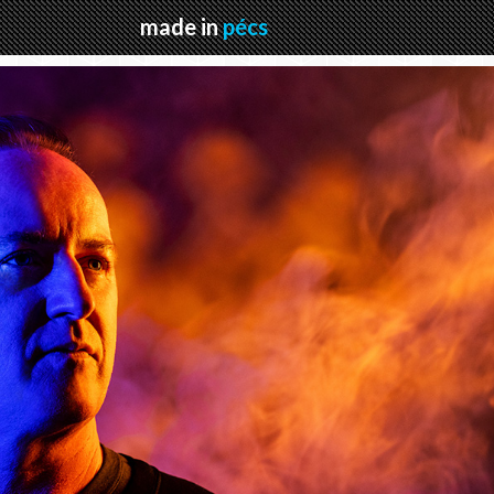
made in
pécs