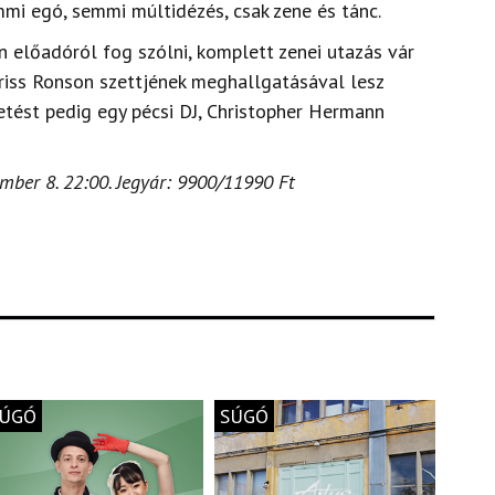
mmi egó, semmi múltidézés, csak zene és tánc.
 előadóról fog szólni, komplett zenei utazás vár
riss Ronson szettjének meghallgatásával lesz
zetést pedig egy pécsi DJ, Christopher Hermann
ember 8. 22:00. Jegyár: 9900/11990 Ft
ÚGÓ
SÚGÓ