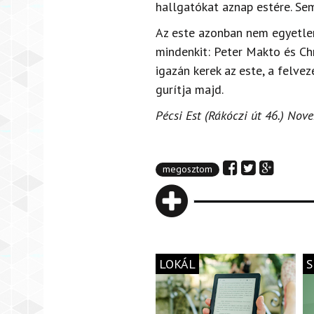
hallgatókat aznap estére. Se
Az este azonban nem egyetlen
mindenkit: Peter Makto és Ch
igazán kerek az este, a felve
gurítja majd.
Pécsi Est (Rákóczi út 46.) Nov
megosztom
LOKÁL
S