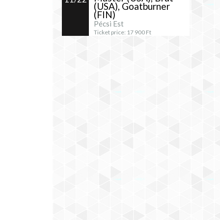
(USA), Goatburner
(FIN)
Pécsi Est
Ticket price:
17 900
Ft