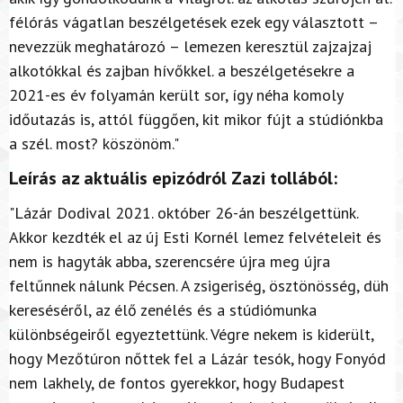
félórás vágatlan beszélgetések ezek egy választott –
nevezzük meghatározó – lemezen keresztül zajzajzaj
alkotókkal és zajban hívőkkel. a beszélgetésekre a
2021-es év folyamán került sor, így néha komoly
időutazás is, attól függően, kit mikor fújt a stúdiónkba
a szél. most? köszönöm."
Leírás az aktuális epizódról Zazi tollából:
"Lázár Dodival 2021. október 26-án beszélgettünk.
Akkor kezdték el az új Esti Kornél lemez felvételeit és
nem is hagyták abba, szerencsére újra meg újra
feltűnnek nálunk Pécsen. A zsigeriség, ösztönösség, düh
kereséséről, az élő zenélés és a stúdiómunka
különbségeiről egyeztettünk. Végre nekem is kiderült,
hogy Mezőtúron nőttek fel a Lázár tesók, hogy Fonyód
nem lakhely, de fontos gyerekkor, hogy Budapest