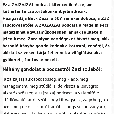
Ez a ZAJZAJZAJ podcast kilencedik része, ami
kéthetente csütörtökönként jelentkezik.
Házigazdája Beck Zaza, a 30Y zenekar dobosa, a ZZZ
stúdióvezetője. A ZAJZAJZAJ podcast a Made in Pécs
magazinnal együttműködésben, annak felületein
jelenik meg. Zaza olyan vendégeket hívott meg, akik
hasonló irányba gondolkodnak alkotásról, zenéről, és
akikkel szívesen tárja fel ennek a világlátásnak a
gyökereit, fontos lemezeit.
Néhány gondolat a podcastról Zazi tollából:
"a zajzajzaj alkotóközösség. meg kiadó. meg
management. meg stúdió is. de vissza a lényegre:
alkotóközösség. a zajzajzaj podcast-ja valamiféle
stúdiónapló. arról szól, hogy kik vagyunk, vagy hogy kik
nem. meg nemcsak arról. arról is, hogy sokan vagyunk,
akik így gondolkodunk a világról. az alkotás szűrőjén át.