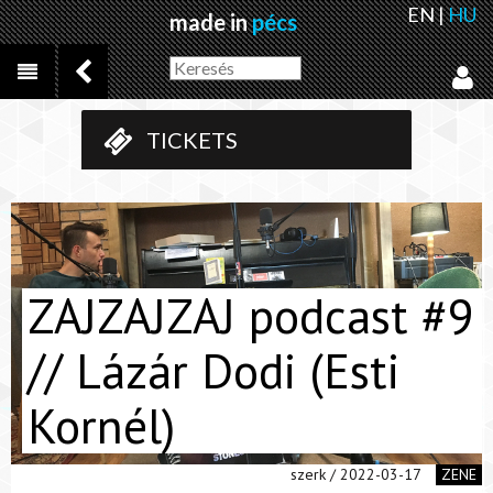
EN
|
HU
made in
pécs
TICKETS
ZAJZAJZAJ podcast #9
// Lázár Dodi (Esti
Kornél)
szerk / 2022-03-17
ZENE