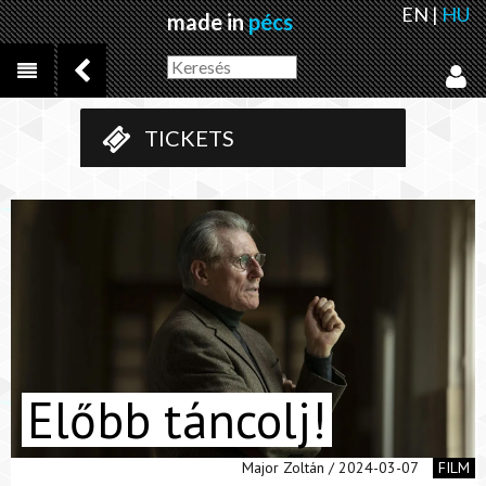
EN
|
HU
made in
pécs
TICKETS
Előbb táncolj!
Major Zoltán / 2024-03-07
FILM