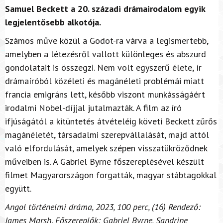
Samuel Beckett a 20. századi drámairodalom egyik
legjelentősebb alkotója.
Számos műve közül a Godot-ra várva a legismertebb,
amelyben a létezésről vallott különleges és abszurd
gondolatait is összegzi. Nem volt egyszerű élete, ír
drámaíróból közéleti és magánéleti problémái miatt
francia emigráns lett, később viszont munkásságáért
irodalmi Nobel-díjjal jutalmazták. A film az író
ifjúságától a kitüntetés átvételéig követi Beckett zűrős
magánéletét, társadalmi szerepvállalását, majd attól
való elfordulását, amelyek szépen visszatükröződnek
műveiben is. A Gabriel Byrne főszereplésével készült
filmet Magyarországon forgatták, magyar stábtagokkal
együtt.
Angol történelmi dráma, 2023, 100 perc, (16) Rendező:
James Marsh. Főszereplők: Gabriel Byrne, Sandrine