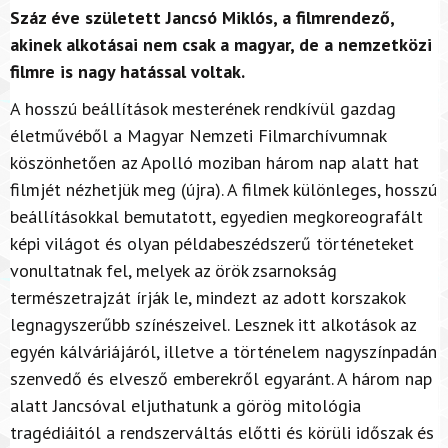
Száz éve született Jancsó Miklós, a filmrendező,
akinek alkotásai nem csak a magyar, de a nemzetközi
filmre is nagy hatással voltak.
A hosszú beállítások mesterének rendkívül gazdag
életművéből a Magyar Nemzeti Filmarchívumnak
köszönhetően az Apolló moziban három nap alatt hat
filmjét nézhetjük meg (újra). A filmek különleges, hosszú
beállításokkal bemutatott, egyedien megkoreografált
képi világot és olyan példabeszédszerű történeteket
vonultatnak fel, melyek az örök zsarnokság
természetrajzát írják le, mindezt az adott korszakok
legnagyszerűbb színészeivel. Lesznek itt alkotások az
egyén kálváriájáról, illetve a történelem nagyszínpadán
szenvedő és elvesző emberekről egyaránt. A három nap
alatt Jancsóval eljuthatunk a görög mitológia
tragédiáitól a rendszerváltás előtti és körüli időszak és