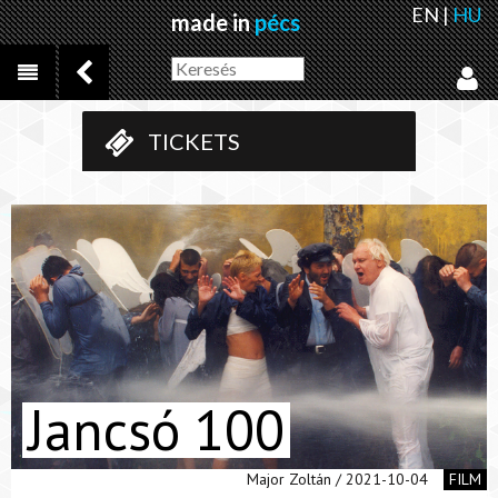
EN
|
HU
made in
pécs
TICKETS
Jancsó 100
Major Zoltán / 2021-10-04
FILM