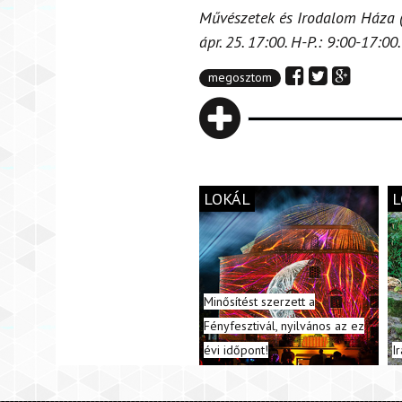
Művészetek és Irodalom Háza (S
ápr. 25. 17:00. H-P.: 9:00-17:00
megosztom
LOKÁL
L
Minősítést szerzett a
Fényfesztivál, nyilvános az ez
évi időpont!
I