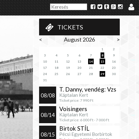
TICKETS
<
August 2026
>
1
2
3
4
5
6
7
8
9
10
11
12
13
14
15
16
17
18
19
20
21
22
23
24
25
26
27
28
29
30
31
T. Danny, vendég: Vzs
08/08
Káptalan Kert
Ticket price:
7 990
Ft
Voisingers
08/14
Káptalan Kert
Ticket price:
6 000
Ft -
7 000
Ft
Birtok STÍL
08/15
Pécsi Egyetemi Borbirtok