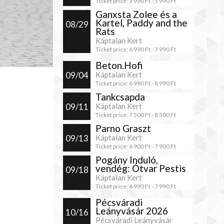
Ticket price:
3 990
Ft -
5 990
Ft
Ganxsta Zolee és a
Kartel, Paddy and the
08/29
Rats
Káptalan Kert
Ticket price:
6 990
Ft -
7 990
Ft
Beton.Hofi
09/04
Káptalan Kert
Ticket price:
6 990
Ft -
8 990
Ft
Tankcsapda
09/11
Káptalan Kert
Ticket price:
7 500
Ft -
8 500
Ft
Parno Graszt
09/13
Káptalan Kert
Ticket price:
6 900
Ft -
7 900
Ft
Pogány Induló,
vendég: Ótvar Pestis
09/18
Káptalan Kert
Ticket price:
6 990
Ft -
7 990
Ft
Pécsváradi
Leányvásár 2026
10/16
Pécsváradi Leányvásár