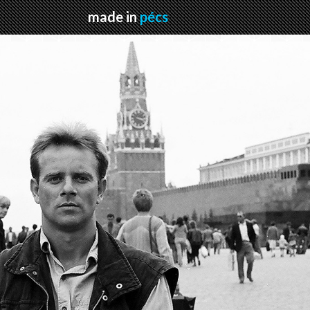
made in
pécs