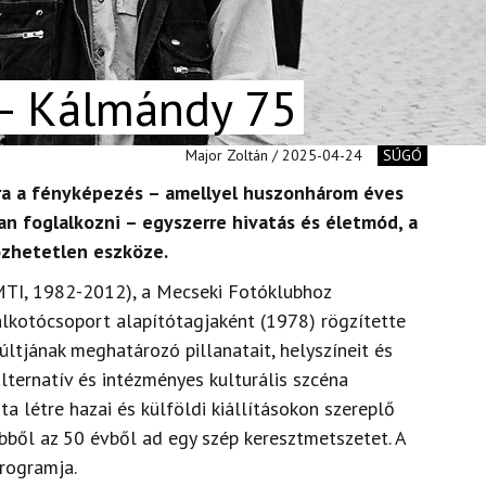
– Kálmándy 75
Major Zoltán / 2025-04-24
SÚGÓ
a a fényképezés – amellyel huszonhárom éves
 foglalkozni – egyszerre hivatás és életmód, a
özhetetlen eszköze.
MTI, 1982-2012), a Mecseki Fotóklubhoz
alkotócsoport alapítótagjaként (1978) rögzítette
ltjának meghatározó pillanatait, helyszíneit és
alternatív és intézményes kulturális szcéna
ta létre hazai és külföldi kiállításokon szereplő
bből az 50 évből ad egy szép keresztmetszetet. A
programja.