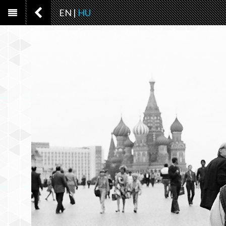
EN
|
HU