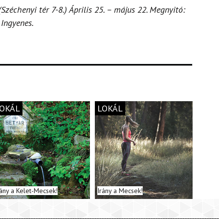
zéchenyi tér 7-8.) Április 25. – május 22. Megnyitó:
. Ingyenes.
OKÁL
LOKÁL
rány a Kelet-Mecsek!
Irány a Mecsek!