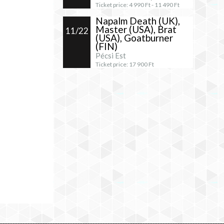
Ticket price:
4 990
Ft -
11 490
Ft
Napalm Death (UK),
Master (USA), Brat
11/22
(USA), Goatburner
(FIN)
Pécsi Est
Ticket price:
17 900
Ft