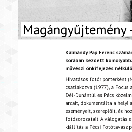
Magángyűjtemény 
Kálmándy Pap Ferenc számár
korában kezdett komolyabban
művészi önkifejezés nélkül
Hivatásos fotóriporterként (
csatlakozva (1977), a Focus 
Dél-Dunántúl és Pécs közelmú
arcait, dokumentálta a helyi 
eseményeit, szereplőit, és hoz
fotósorozatait. A válogatás e
kiállítás a Pécsi Fotótavasz 