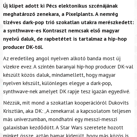
Új klipet adott ki Pécs elektonikus szcénájának
meghatározó zenekara, a Pixelplants. A nemrég
tízéves dark-pop trió szokatlan utakra merészkedett:
a synthwave-es Kontraszt nemcsak első magyar
nyelvű daluk, de rapbetétet is tartalmaz a hip-hop
producer DK-tól.
Az eredetileg angol nyelven alkotó banda most új
vizekre evez. A szintén baranyai hip-hop producer DK-val
készült közös daluk, mindamellett, hogy magyar
nyelven készült, különleges elegye a dark-pop,
synthwave-nek amelyet DK rapje tesz igazán egyedivé.
Nézzük, mit mond a szokatlan kooperációról Dukovits
Krisztián, aka DK: „A zenekarral a kapcsolatom teljesen
más univerzumban, mondhatni egy messzi-messzi
galaxisban kezdődött. A Star Wars szeretete hozott
minket össze, aztán hamar kiderült, hogy más közös is