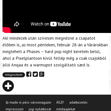
Aki mindezek után szívesen megnézné a csapatot
élőben is, az most pénteken, február 28-án a Várárokban
megteheti a Phases – hard pop night keretein belül,
ahol a Pixelplantson kívül fellép még a csak csajokból
álló Anqaa és a warmupot szolgáltató sæd is.
megosztom
© made in pécs városmagazin
ÁSZF
adatkezelés
impresszum
jogi nyilatkozat
médiaajánlat