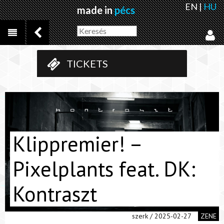
EN
|
HU
made in
pécs
TICKETS
Klippremier! –
Pixelplants feat. DK:
Kontraszt
szerk / 2025-02-27
ZENE